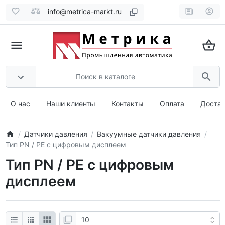
info@metrica-markt.ru
О нас
Наши клиенты
Контакты
Оплата
Доста
Датчики давления
Вакуумные датчики давления
Тип PN / PE с цифровым дисплеем
Тип PN / PE с цифровым
дисплеем